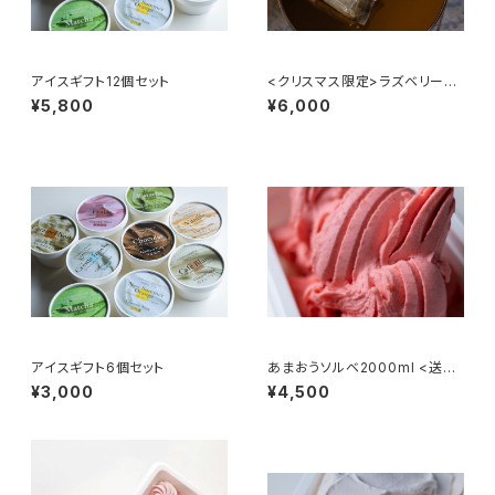
アイスギフト12個セット
<クリスマス限定>ラズベリーと
バニラのアイスケーキ＆シュトー
¥5,800
¥6,000
レン
アイスギフト6個セット
あまおうソルベ2000ml <送料
無料>
¥3,000
¥4,500